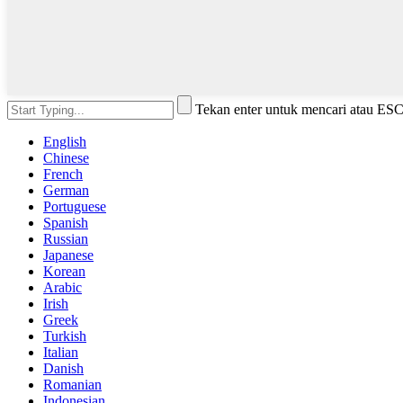
Tekan enter untuk mencari atau ES
English
Chinese
French
German
Portuguese
Spanish
Russian
Japanese
Korean
Arabic
Irish
Greek
Turkish
Italian
Danish
Romanian
Indonesian