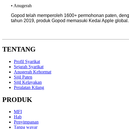
• Anugerah
Gopod telah memperoleh 1600+ permohonan paten, denga
tahun 2019, produk Gopod memasuki Kedai Apple global.
TENTANG
Profil Syarikat
Sejarah Syarikat
Anugerah Kehormat
Sijil Paten
Sijil Kelayakan
Peralatan Kilang
PRODUK
MFI
Hab
Penyimpanan
Tanpa wayar