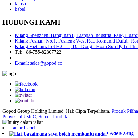
kuasa
kabel
HUBUNGI KAMI
Kilang Shenzhen: Bangunan 8, Lianjian Industrial Park, Huar
Kilang Foshan: No.1, Fusheng West Rd., Komuniti Dafuji, Ron
Kilang Vietnam: Lot H2-1-1, Dai Dong - Hoan Son IP, Tri Ph
Tel: +86-755-82807722
E-mail: sales@gopod.cc
Gopod Group Holding Limited. Hak Cipta Terpelihara.
Produk Pilih
Penyesuai Usb C
,
Semua Produk
Hantar E-mel
Adele Zeng