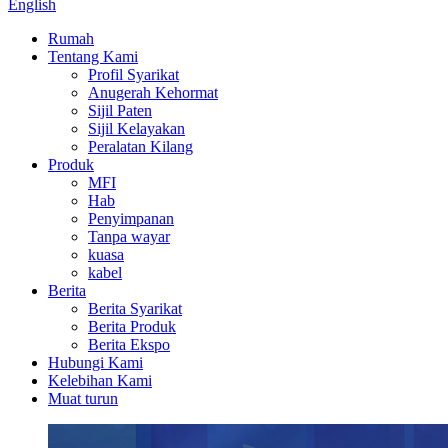
English
Rumah
Tentang Kami
Profil Syarikat
Anugerah Kehormat
Sijil Paten
Sijil Kelayakan
Peralatan Kilang
Produk
MFI
Hab
Penyimpanan
Tanpa wayar
kuasa
kabel
Berita
Berita Syarikat
Berita Produk
Berita Ekspo
Hubungi Kami
Kelebihan Kami
Muat turun