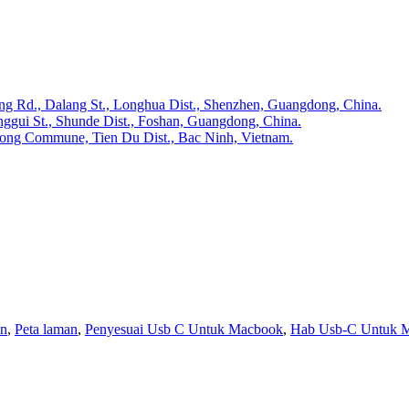
ong Rd., Dalang St., Longhua Dist., Shenzhen, Guangdong, China.
ggui St., Shunde Dist., Foshan, Guangdong, China.
uong Commune, Tien Du Dist., Bac Ninh, Vietnam.
an
,
Peta laman
,
Penyesuai Usb C Untuk Macbook
,
Hab Usb-C Untuk 