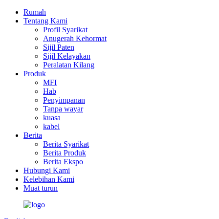
Rumah
Tentang Kami
Profil Syarikat
Anugerah Kehormat
Sijil Paten
Sijil Kelayakan
Peralatan Kilang
Produk
MFI
Hab
Penyimpanan
Tanpa wayar
kuasa
kabel
Berita
Berita Syarikat
Berita Produk
Berita Ekspo
Hubungi Kami
Kelebihan Kami
Muat turun