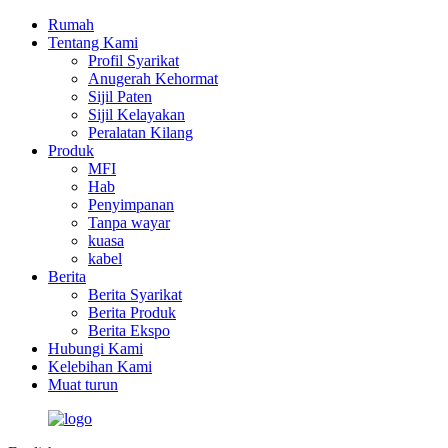
Rumah
Tentang Kami
Profil Syarikat
Anugerah Kehormat
Sijil Paten
Sijil Kelayakan
Peralatan Kilang
Produk
MFI
Hab
Penyimpanan
Tanpa wayar
kuasa
kabel
Berita
Berita Syarikat
Berita Produk
Berita Ekspo
Hubungi Kami
Kelebihan Kami
Muat turun