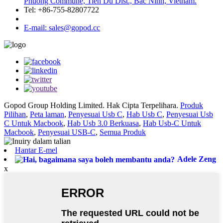
Phuong Commune, Tien Du Dist., Bac Ninh, Vietnam.
Tel: +86-755-82807722
E-mail: sales@gopod.cc
Gopod Group Holding Limited. Hak Cipta Terpelihara.
Produk
Pilihan
,
Peta laman
,
Penyesuai Usb C
,
Hab Usb C
,
Penyesuai Usb
C Untuk Macbook
,
Hab Usb 3.0 Berkuasa
,
Hab Usb-C Untuk
Macbook
,
Penyesuai USB-C
,
Semua Produk
Hantar E-mel
Adele Zeng
x