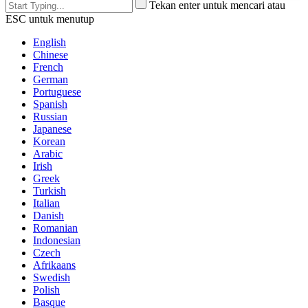
Tekan enter untuk mencari atau
ESC untuk menutup
English
Chinese
French
German
Portuguese
Spanish
Russian
Japanese
Korean
Arabic
Irish
Greek
Turkish
Italian
Danish
Romanian
Indonesian
Czech
Afrikaans
Swedish
Polish
Basque