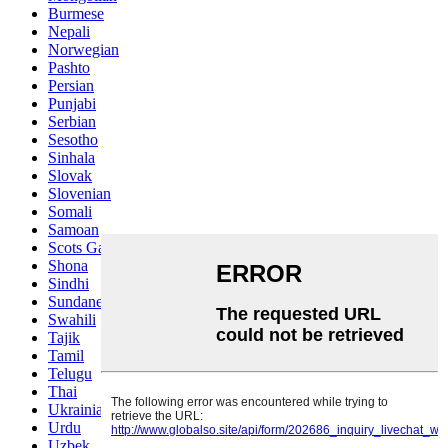
Burmese
Nepali
Norwegian
Pashto
Persian
Punjabi
Serbian
Sesotho
Sinhala
Slovak
Slovenian
Somali
Samoan
Scots Gaelic
Shona
Sindhi
Sundanese
Swahili
Tajik
Tamil
Telugu
Thai
Ukrainian
Urdu
Uzbek