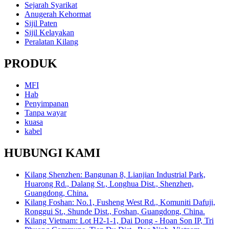
Sejarah Syarikat
Anugerah Kehormat
Sijil Paten
Sijil Kelayakan
Peralatan Kilang
PRODUK
MFI
Hab
Penyimpanan
Tanpa wayar
kuasa
kabel
HUBUNGI KAMI
Kilang Shenzhen: Bangunan 8, Lianjian Industrial Park,
Huarong Rd., Dalang St., Longhua Dist., Shenzhen,
Guangdong, China.
Kilang Foshan: No.1, Fusheng West Rd., Komuniti Dafuji,
Ronggui St., Shunde Dist., Foshan, Guangdong, China.
Kilang Vietnam: Lot H2-1-1, Dai Dong - Hoan Son IP, Tri