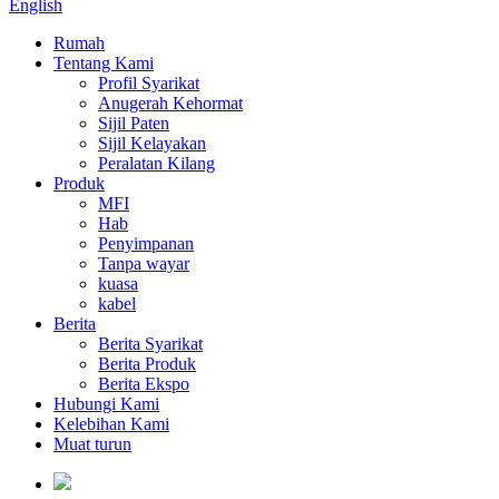
English
Rumah
Tentang Kami
Profil Syarikat
Anugerah Kehormat
Sijil Paten
Sijil Kelayakan
Peralatan Kilang
Produk
MFI
Hab
Penyimpanan
Tanpa wayar
kuasa
kabel
Berita
Berita Syarikat
Berita Produk
Berita Ekspo
Hubungi Kami
Kelebihan Kami
Muat turun